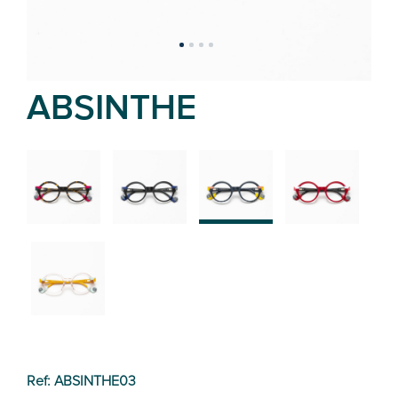
ABSINTHE
02
01
03
04
05
Ref: ABSINTHE03