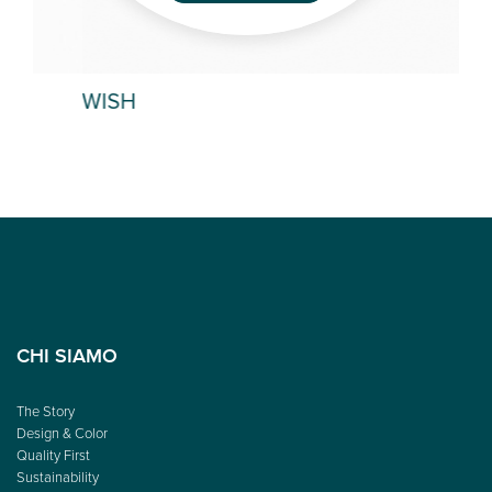
WISH
DO
CHI SIAMO
The Story
Design & Color
Quality First
Sustainability