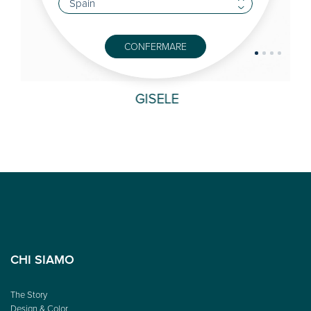
CONFERMARE
GISELE
AI
CHI SIAMO
The Story
Design & Color