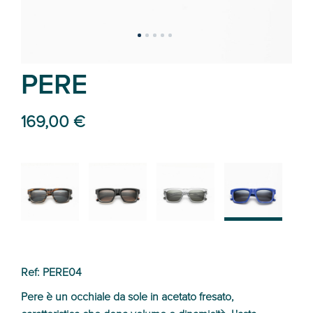
PERE
169,00 €
02
01
03
04
Ref: PERE04
Pere è un occhiale da sole in acetato fresato,