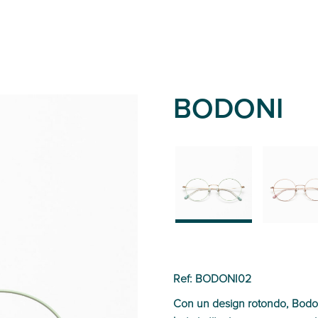
BODONI
02
01
Ref: BODONI02
Con un design rotondo, Bodoni