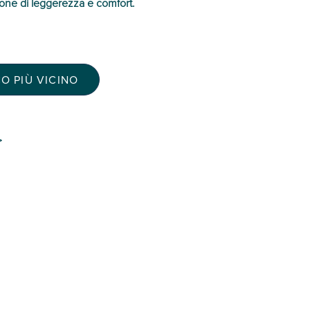
ione di leggerezza e comfort.
O PIÙ VICINO
>