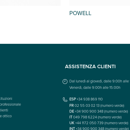
POWELL
ASSISTENZA CLIENTI
Dal lunedì al giovedì, dalle 9:00h alle
Venerdì, dalle 9:00h alle 15:00h
ituzioni
ESP
+34 938 869 110
professionale
FR
02 55 03 02 13 (numero verde)
lienti
DE
+34 900 900 348 (numero verde)
e ottico
IT
049 798 6224 (numero verde)
UK
+44 1172 050 739 (numero verde)
INT
+34 900 900 348 (numero verde)