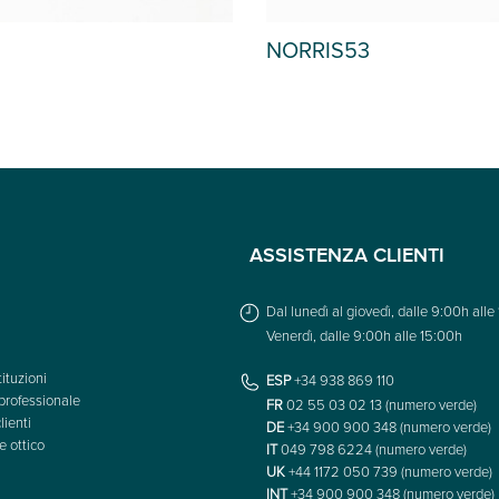
S53
KAITI
ASSISTENZA CLIENTI
Dal lunedì al giovedì, dalle 9:00h alle
Venerdì, dalle 9:00h alle 15:00h
ituzioni
ESP
+34 938 869 110
professionale
FR
02 55 03 02 13 (numero verde)
lienti
DE
+34 900 900 348 (numero verde)
e ottico
IT
049 798 6224 (numero verde)
UK
+44 1172 050 739 (numero verde)
INT
+34 900 900 348 (numero verde)