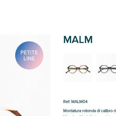
MALM
02
01
Ref: MALM04
Montatura rotonda di calibro ri