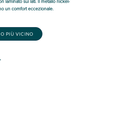
laminato sui lati. Il metallo nickel-
rono un comfort eccezionale.
O PIÙ VICINO
>