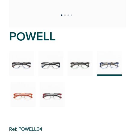
POWELL
02
01
03
04
05
06
Ref: POWELL04