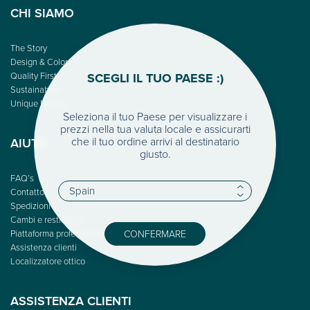
CHI SIAMO
The Story
Design & Color
SCEGLI IL TUO PAESE :)
Quality First
Sustainability
Unique People
Seleziona il tuo Paese per visualizzare i
prezzi nella tua valuta locale e assicurarti
che il tuo ordine arrivi al destinatario
AIUTO
giusto.
FAQ’s
Contatto
Spedizioni
Cambi e restituzioni
CONFERMARE
Piattaforma professionale
Assistenza clienti
Localizzatore ottico
ASSISTENZA CLIENTI