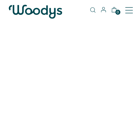
0
404
Pagina non trovata
Cerca di nuovo quello che stai cercando