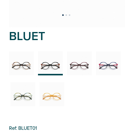
BLUET
02
01
03
04
05
06
Ref: BLUET01