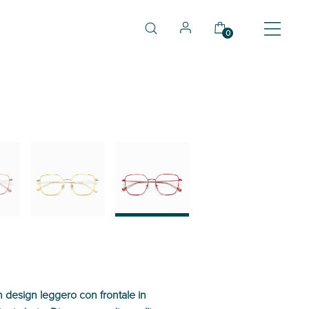
0
03
04
n design leggero con frontale in