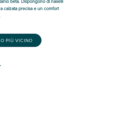
titanio beta. Dispongono di naselli
na calzata precisa e un comfort
.
O PIÙ VICINO
>