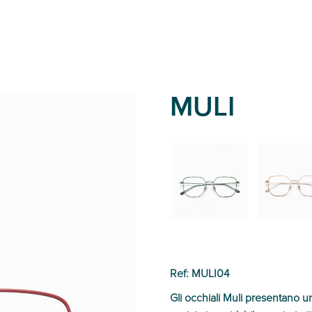
MULI
02
01
Ref: MULI04
Gli occhiali Muli presentano u