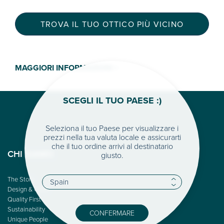
TROVA IL TUO OTTICO PIÙ VICINO
MAGGIORI INFORMAZIONI >
SCEGLI IL TUO PAESE :)
Seleziona il tuo Paese per visualizzare i
prezzi nella tua valuta locale e assicurarti
che il tuo ordine arrivi al destinatario
giusto.
CHI SIAMO
The Story
Design & Color
Quality First
Sustainability
CONFERMARE
Unique People