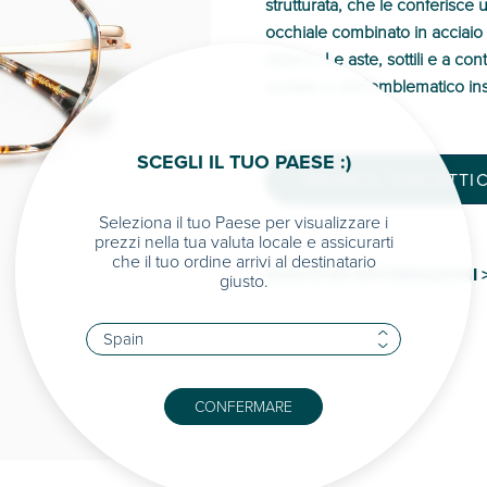
strutturata, che le conferisce 
occhiale combinato in acciaio 
italiano. Le aste, sottili e a co
acetato e dell’emblematico in
SCEGLI IL TUO PAESE :)
TROVA IL TUO OTTIC
Seleziona il tuo Paese per visualizzare i
prezzi nella tua valuta locale e assicurarti
che il tuo ordine arrivi al destinatario
MAGGIORI INFORMAZIONI 
giusto.
CONFERMARE