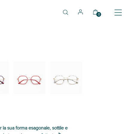
0
03
04
er la sua forma esagonale, sottile e