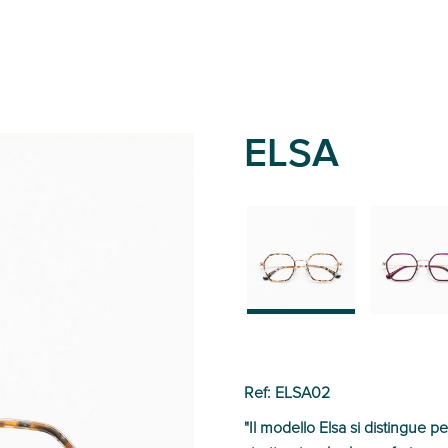
ELSA
02
01
Ref: ELSA02
"Il modello Elsa si distingue p