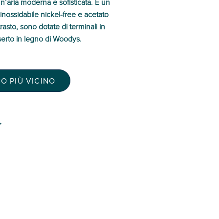
un’aria moderna e sofisticata. È un
inossidabile nickel-free e acetato
ntrasto, sono dotate di terminali in
serto in legno di Woodys.
O PIÙ VICINO
>